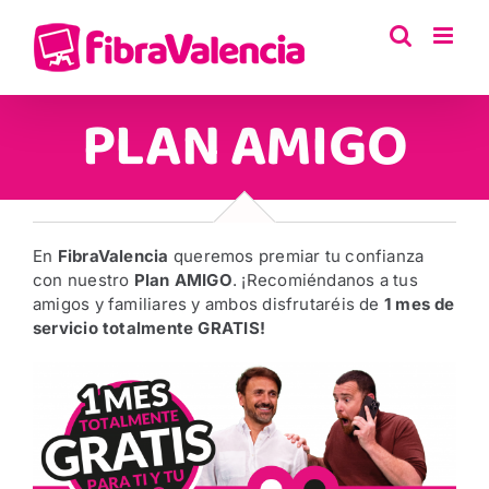
Saltar
al
contenido
PLAN AMIGO
En
FibraValencia
queremos premiar tu confianza
con nuestro
Plan AMIGO
. ¡Recomiéndanos a tus
amigos y familiares y ambos disfrutaréis de
1 mes de
servicio totalmente GRATIS!