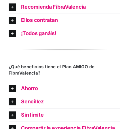
Recomienda FibraValencia
Ellos contratan
¡Todos ganáis!
¿
Qu
é
beneficios tiene el Plan AMIGO de
FibraValencia
?
Ahorro
Sencillez
Sin límite
Compartir la experiencia FibraValencia